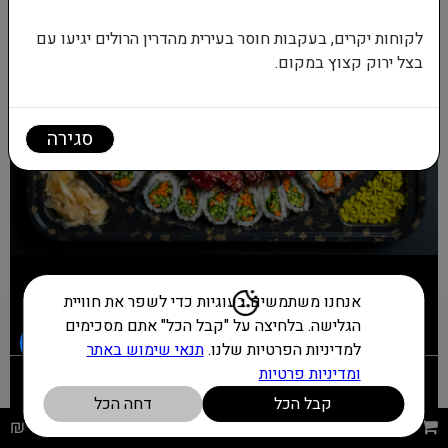
לקוחות יקרים, בעקבות חוסר בעירית מהדרין הרולים יגיעו עם
בצל ירוק קצוץ במקום.
סגירה
Hono sushi & wok, אורנים 1 גבעת שמואל |
2919*
| שעות איסוף:
א-ד: 10:30-23:00, ה: 10:30-00:00, ו: 10:30-15:30, ש: 21:00-23:00
תנאי שימוש באתר ומדיניות פרטיות
הצהרת נגישות
English
2919*
מנות ראשונות
אנחנו משתמשים בעוגיות כדי לשפר את חוויית
הגלישה. בלחיצה על "קבל הכל" אתם מסכימים
© כל הזכויות שמורות
למדיניות הפרטיות שלנו.
תנאי שימוש באתר
ומדיניות פרטיות
מערכות משלוחים מתקדמות
מרקים אסייתים
קבל הכל
דחה הכל
לחץ לתשלום